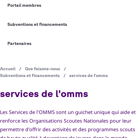
Faire un don
Portail membres
Subventions et financements
Membres
Événements
Partenaires
Salle De Presse
Accueil
/
Que faisons-nous
/
Fil
Boutique
Subventions et financements
/
services de l'omms
d'Ariane
services de l'omms
Les Services de l'OMMS sont un guichet unique qui aide et
English
Français
Español
Arabic
renforce les Organisations Scoutes Nationales pour leur
permettre d'offrir des activités et des programmes scouts
Se connecter