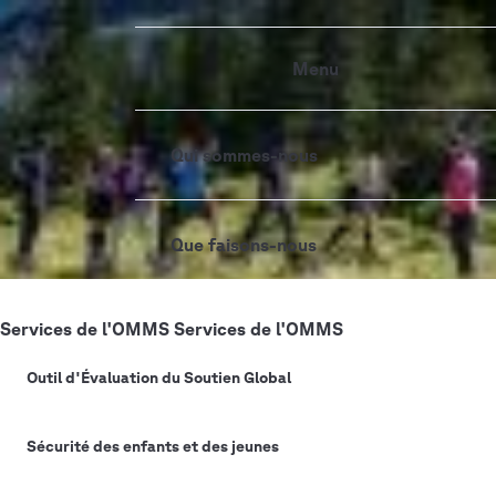
Aller
Main
au
Menu
contenu
navigation
principal
Qui sommes-nous
Que faisons-nous
Copyright
World Scout Bureau - Enrique Leon
Services de l'OMMS
Services de l'OMMS
Où travaillons-nous
Outil d'Évaluation du Soutien Global
S'impliquer
Sécurité des enfants et des jeunes